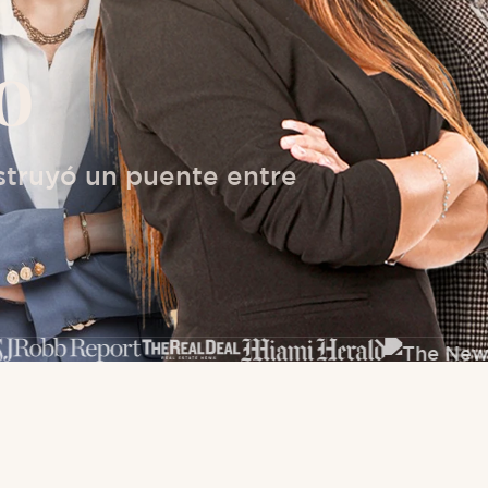
o
struyó un puente entre