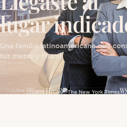
Llegaste al
lugar indicad
Una familia latinoamericana que con
tus metas y Miami.